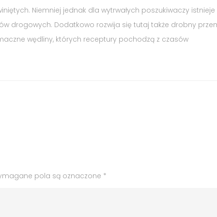
iniętych. Niemniej jednak dla wytrwałych poszukiwaczy istnieje
ków drogowych. Dodatkowo rozwija się tutaj także drobny przem
maczne wędliny, których receptury pochodzą z czasów
ymagane pola są oznaczone
*