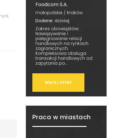
Foodcom S.A.
małopolskie / Kraków
ysł,
Dodane:
dzisiaj
Zakres obowiązków:
Nawiązywanie i
pielęgnowanie relacji
handlowych na rynkach
zagranicznych.
Kompleksowa obsługa
transakcji handlowych od
zapytania po...
WIĘCEJ OFERT
Praca w miastach