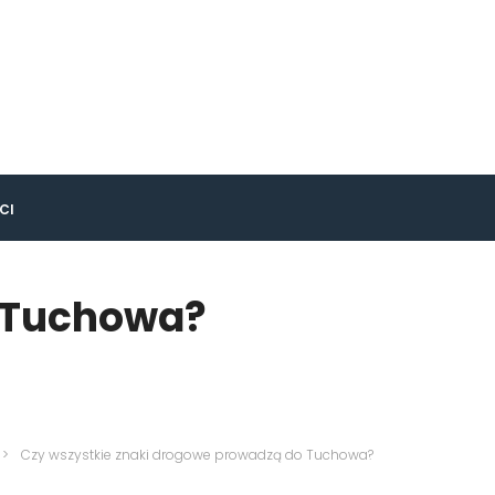
CI
o Tuchowa?
>
Czy wszystkie znaki drogowe prowadzą do Tuchowa?