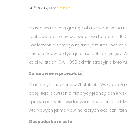
20/07/2017
, Autor
Robert
Miasto wraz z całą gminą zlokalizowane są na P
Tuchowa do stolicy województwa to raptem 100 km
Powierzchnia samego miasta jest stosunkowo sp
mieszkańców, bo tych jest niespełna 7 tysięcy. 
kolei w latach 1975–1998 administracyjnie było 
Zanurzenie w przeszłość
Miasto było już znane w XII stuleciu. Wszystko za
datę jego powstania historycy jednogłośnie wskaz
sprawą odkrycia i wydobywania w rejonie soli. Mi
wtorkowych jarmarków, na których okoliczni rzem
Gospodarka miasta