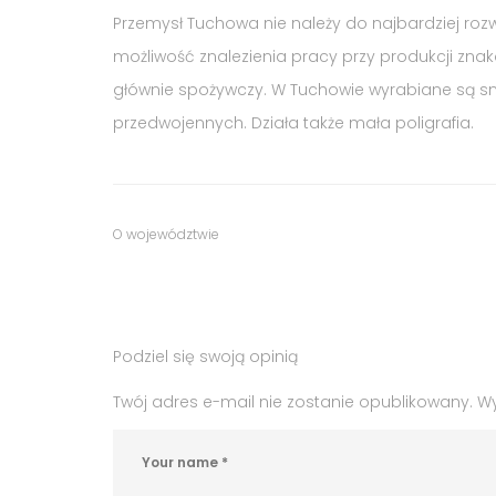
Przemysł Tuchowa nie należy do najbardziej rozw
możliwość znalezienia pracy przy produkcji zna
głównie spożywczy. W Tuchowie wyrabiane są s
przedwojennych. Działa także mała poligrafia.
Tags
Category
O województwie
:
:
praca
,
praca
Podziel się swoją opinią
Tuchów
,
praca
Twój adres e-mail nie zostanie opublikowany.
W
w
Tuchowie
,