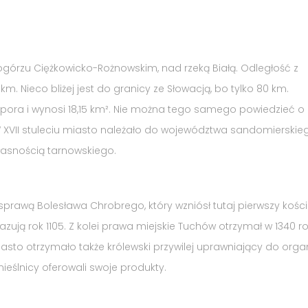
ogórzu Ciężkowicko-Rożnowskim, nad rzeką Białą. Odległość z
. Nieco bliżej jest do granicy ze Słowacją, bo tylko 80 km.
ora i wynosi 18,15 km². Nie można tego samego powiedzieć o l
W XVII stuleciu miasto należało do województwa sandomierskieg
własnością tarnowskiego.
 sprawą Bolesława Chrobrego, który wzniósł tutaj pierwszy kości
ują rok 1105. Z kolei prawa miejskie Tuchów otrzymał w 1340 ro
asto otrzymało także królewski przywilej uprawniający do organ
ieślnicy oferowali swoje produkty.