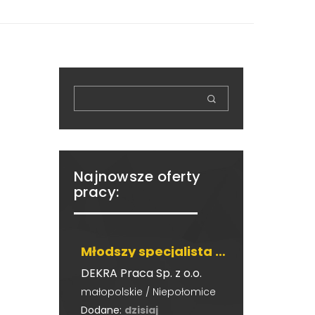
Najnowsze oferty
pracy:
Młodszy specjalista ds. Marketingu i Wsparcia Projektów
DEKRA Praca Sp. z o.o.
małopolskie / Niepołomice
Dodane:
dzisiaj