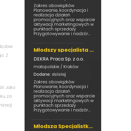
Zakres obowiązków
Planowanie, koordynacja i
realizacja działań
promocyjnych oraz wsparcie
aktywacji marketingowych w
punktach sprzedaży
Przygotowywanie i nadzór...
iczbie
Młodszy specjalista ds. Marketingu i Wsparcia Projektów
o. Z
DEKRA Praca Sp. z o.o.
małopolskie / Kraków
Dodane:
dzisiaj
Zakres obowiązków
Planowanie, koordynacja i
ół. Jako
realizacja działań
promocyjnych oraz wsparcie
ku, za
aktywacji marketingowych w
izacji
punktach sprzedaży
Przygotowywanie i nadzór...
Młodsza Specjalistka / Specjalista ds. Handlu Zagranicznego