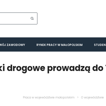
WÓJ ZAWODOWY
RYNEK PRACY W MAŁOPOLSKIM
STUDEN
aki drogowe prowadzą d
Praca w województwie małopolskim
>
O województwie