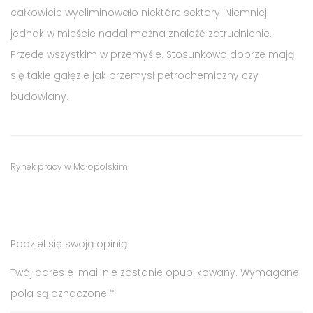
całkowicie wyeliminowało niektóre sektory. Niemniej
jednak w mieście nadal można znaleźć zatrudnienie.
Przede wszystkim w przemyśle. Stosunkowo dobrze mają
się takie gałęzie jak przemysł petrochemiczny czy
budowlany.
Tags
Category
Rynek pracy w Małopolskim
:
:
praca
Trzebinia
,
Podziel się swoją opinią
praca
w
Twój adres e-mail nie zostanie opublikowany.
Wymagane
Trzebinii
,
pola są oznaczone
*
rynek