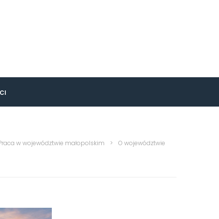
CI
Praca w województwie małopolskim
>
O województwie