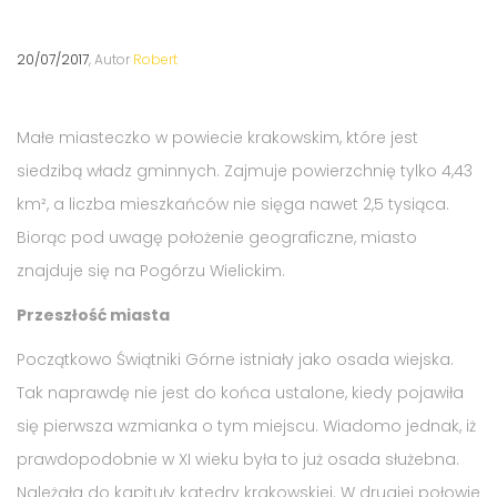
20/07/2017
, Autor
Robert
Małe miasteczko w powiecie krakowskim, które jest
siedzibą władz gminnych. Zajmuje powierzchnię tylko 4,43
km², a liczba mieszkańców nie sięga nawet 2,5 tysiąca.
Biorąc pod uwagę położenie geograficzne, miasto
znajduje się na Pogórzu Wielickim.
Przeszłość miasta
Początkowo Świątniki Górne istniały jako osada wiejska.
Tak naprawdę nie jest do końca ustalone, kiedy pojawiła
się pierwsza wzmianka o tym miejscu. Wiadomo jednak, iż
prawdopodobnie w XI wieku była to już osada służebna.
Należała do kapituły katedry krakowskiej. W drugiej połowie