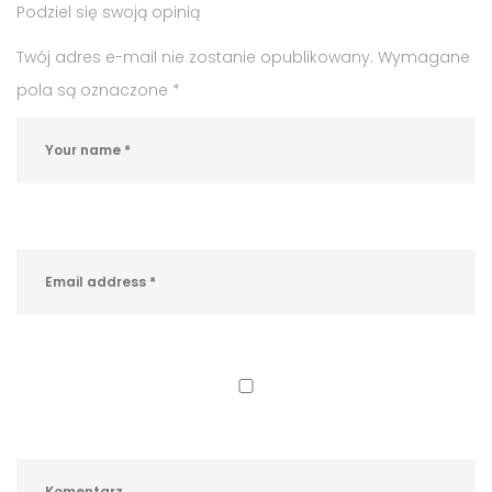
Podziel się swoją opinią
w
Świątnikach
Twój adres e-mail nie zostanie opublikowany.
Wymagane
Górnych
,
pola są oznaczone
*
rynek
pracy