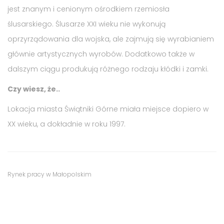
jest znanym i cenionym ośrodkiem rzemiosła
ślusarskiego. Ślusarze XXI wieku nie wykonują
oprzyrządowania dla wojska, ale zajmują się wyrabianiem
głównie artystycznych wyrobów. Dodatkowo także w
dalszym ciągu produkują różnego rodzaju kłódki i zamki.
Czy wiesz, że..
Lokacja miasta Świątniki Górne miała miejsce dopiero w
XX wieku, a dokładnie w roku 1997.
Tags
Category
Rynek pracy w Małopolskim
:
:
praca
,
praca