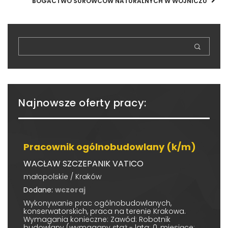
BOGACTWO SUROWCÓW NATURALNYCH W WOJNICZU
Najnowsze oferty pracy:
Pracownik ogólnobudowlany (k/m)
WACŁAW SZCZEPANIK VATICO
małopolskie / Kraków
Dodane:
wczoraj
Wykonywanie prac ogólnobudowlanych,
konserwatorskich, praca na terenie Krakowa.
Wymagania konieczne: Zawód: Robotnik
budowlany (wymagany staż - lata: 0, miesiące:...