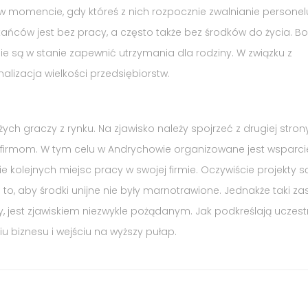
 momencie, gdy któreś z nich rozpocznie zwalnianie personel
ańców jest bez pracy, a często także bez środków do życia. Bo
e są w stanie zapewnić utrzymania dla rodziny. W związku z
izacja wielkości przedsiębiorstw.
h graczy z rynku. Na zjawisko należy spojrzeć z drugiej strony
rmom. W tym celu w Andrychowie organizowane jest wsparcie
e kolejnych miejsc pracy w swojej firmie. Oczywiście projekty s
aby środki unijne nie były marnotrawione. Jednakże taki zas
 jest zjawiskiem niezwykle pożądanym. Jak podkreślają uczest
 biznesu i wejściu na wyższy pułap.