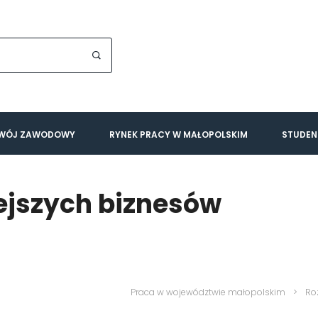
WÓJ ZAWODOWY
RYNEK PRACY W MAŁOPOLSKIM
STUDEN
ejszych biznesów
Praca w województwie małopolskim
>
Ro