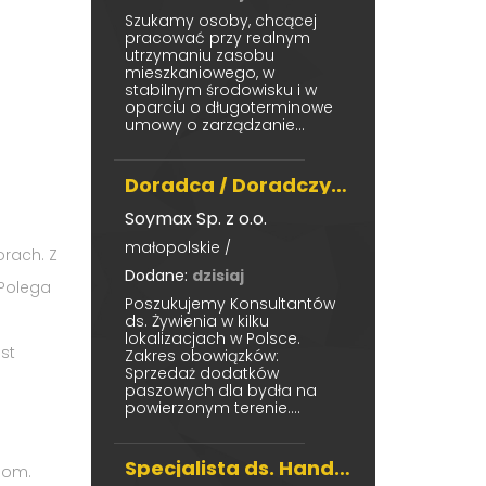
Szukamy osoby, chcącej
pracować przy realnym
utrzymaniu zasobu
mieszkaniowego, w
stabilnym środowisku i w
oparciu o długoterminowe
umowy o zarządzanie...
Doradca / Doradczyni ds. Żywienia Zwierząt
Soymax Sp. z o.o.
małopolskie /
orach. Z
Dodane:
dzisiaj
 Polega
Poszukujemy Konsultantów
ds. Żywienia w kilku
lokalizacjach w Polsce.
st
Zakres obowiązków:
Sprzedaż dodatków
paszowych dla bydła na
powierzonym terenie....
Specjalista ds. Handlu i Negocjacji / Specjalistka ds. Handlu i Negocjacji
ziom.