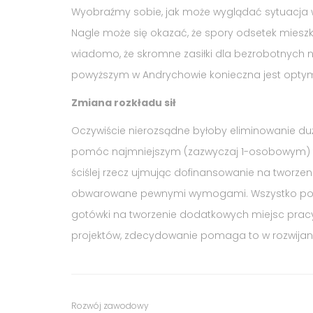
Wyobraźmy sobie, jak może wyglądać sytuacja w
Nagle może się okazać, że spory odsetek mieszk
wiadomo, że skromne zasiłki dla bezrobotnych ni
powyższym w Andrychowie konieczna jest optymal
Zmiana rozkładu sił
Oczywiście nierozsądne byłoby eliminowanie dużyc
pomóc najmniejszym (zazwyczaj 1-osobowym) fi
ściślej rzecz ujmując dofinansowanie na tworzeni
obwarowane pewnymi wymogami. Wszystko po to, 
gotówki na tworzenie dodatkowych miejsc pracy,
projektów, zdecydowanie pomaga to w rozwijaniu
Tags
Category
Rozwój zawodowy