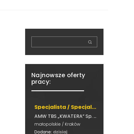
Najnowsze oferty
pracy:
Specjalista / Specjalistka ds. technicznego nadzoru nieruchomości (budynki mieszkalne)
AMW TBS „KWATERA” Sp. z o.o.
małopolskie / Kraków
Dodane:
dzisiaj