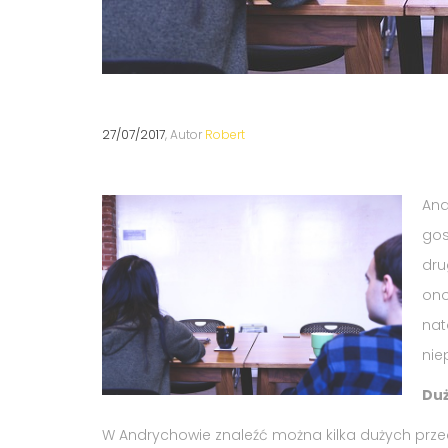
27/07/2017
, Autor
Robert
And
gos
dru
ono
nat
nie
Duż
W Andrychowie znaleźć można kilka dużych przeds