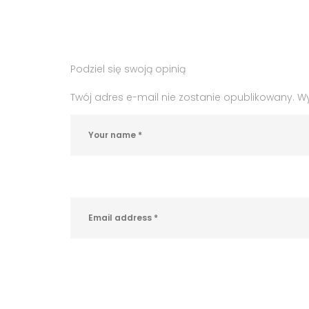
:
:
praca
,
praca
Podziel się swoją opinią
w
Andrychowie
,
Twój adres e-mail nie zostanie opublikowany.
W
rynek
pracy
,
własna
działalność
gospodarcza
,
zatrudnienie