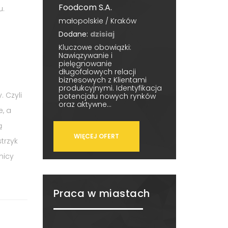
Foodcom S.A.
u.
małopolskie / Kraków
Dodane:
dzisiaj
Kluczowe obowiązki:
Nawiązywanie i
pielęgnowanie
długofalowych relacji
biznesowych z Klientami
produkcyjnymi. Identyfikacja
. Czyli
potencjału nowych rynków
oraz aktywne...
, a
ą
WIĘCEJ OFERT
trzyk
nicy
Praca w miastach