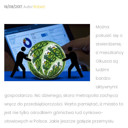
19/08/2017
, Autor
Robert
Można
pokusić się o
stwierdzenie,
iż mieszkańcy
Olkusza są
ludźmi
bardzo
aktywnymi
gospodarczo. Nic dziwnego, skoro metropolia zachęca
wręcz do przedsiębiorczości. Warto pamiętać, iż miasto to
jest nie tylko ośrodkiem górnictwa rud cynkowo-
ołowiowych w Polsce. Jakie jeszcze gałęzie przemysłu