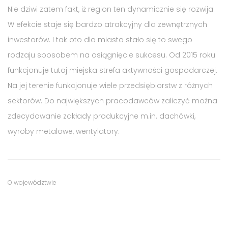
Nie dziwi zatem fakt, iż region ten dynamicznie się rozwija.
W efekcie staje się bardzo atrakcyjny dla zewnętrznych
inwestorów. I tak oto dla miasta stało się to swego
rodzaju sposobem na osiągnięcie sukcesu. Od 2015 roku
funkcjonuje tutaj miejska strefa aktywności gospodarczej.
Na jej terenie funkcjonuje wiele przedsiębiorstw z różnych
sektorów. Do największych pracodawców zaliczyć można
zdecydowanie zakłady produkcyjne m.in. dachówki,
wyroby metalowe, wentylatory.
Tags
Category
O województwie
:
:
potencjał
gospodarczy
,