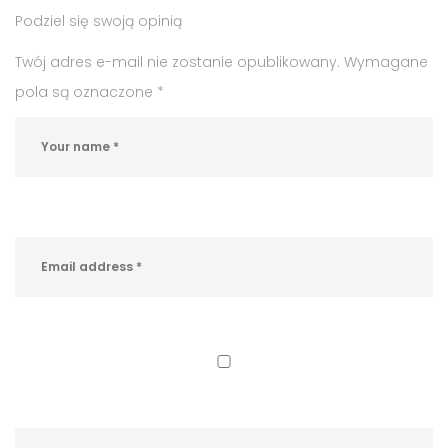
Podziel się swoją opinią
praca
Olkusz
,
Twój adres e-mail nie zostanie opublikowany.
Wymagane
praca
pola są oznaczone
*
w
Olkuszu