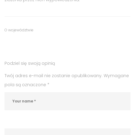
Tags
Category
O województwie
:
:
praca
Miechów
,
Podziel się swoją opinią
praca
w
Twój adres e-mail nie zostanie opublikowany.
Wymagane
branży
pola są oznaczone
*
finansowej
,
praca
w
Miechowie