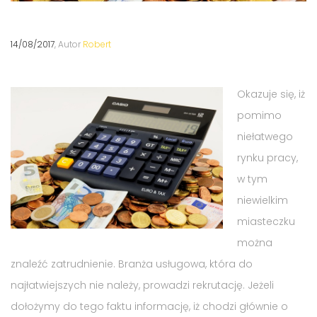
14/08/2017
, Autor
Robert
Okazuje się, iż
pomimo
niełatwego
rynku pracy,
w tym
niewielkim
miasteczku
można
znaleźć zatrudnienie. Branża usługowa, która do
najłatwiejszych nie należy, prowadzi rekrutację. Jeżeli
dołożymy do tego faktu informację, iż chodzi głównie o