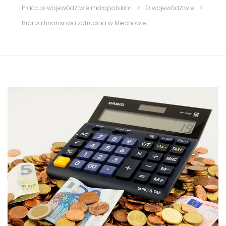
Praca w województwie małopolskim
>
O województwie
>
Branża finansowa zatrudnia w Miechowie