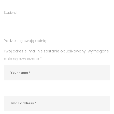
Tags
Category
Studenci
:
:
oferty
pracy
,
Podziel się swoją opinią
praca
na
Twój adres e-mail nie zostanie opublikowany.
Wymagane
sezon
pola są oznaczone
*
zimowy
,
praca
w
Krynicy
,
rynek
pracy