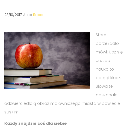
23/10/2017
, Autor
Robert
Stare
porzekadło
mówi: Ucz się
ucz, bo
nauka to
potęgi klucz.
Słowa te
doskonale
odzwierciedlają obraz malowniczego miasta w powiecie
suskim.
Każdy znajdzie coś dla siebie