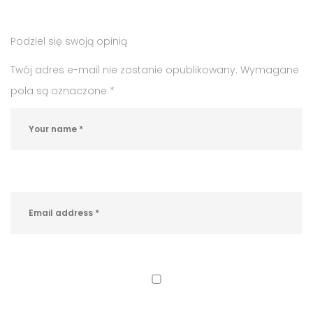
miejsca
pracy
,
Podziel się swoją opinią
oferty
pracy
,
Twój adres e-mail nie zostanie opublikowany.
Wymagane
praca
pola są oznaczone
*
Sucha
Beskidzka
,
praca
w
edukacji
,
praca
w
Suchej
Beskidzkiej