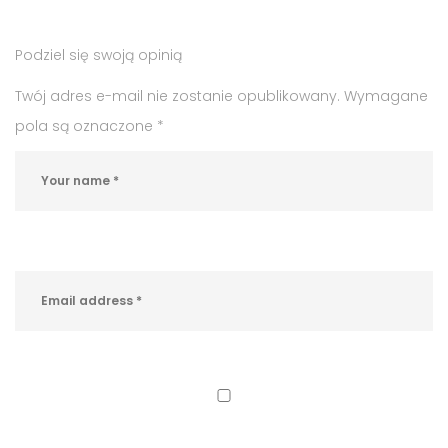
praca
,
praca
Podziel się swoją opinią
w
Bobowej
,
Twój adres e-mail nie zostanie opublikowany.
Wymagane
tłumacz
pola są oznaczone
*
języka
migowego