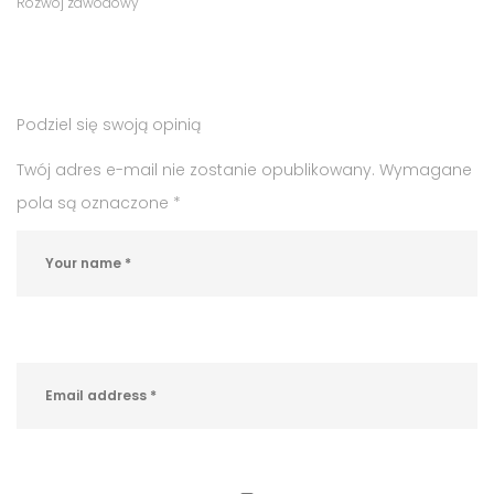
Tags
Category
Rozwój zawodowy
:
:
praca
,
praca
Podziel się swoją opinią
w
Proszowicach
Twój adres e-mail nie zostanie opublikowany.
Wymagane
pola są oznaczone
*