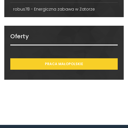
robus78
-
Energiczna zabawa w Zatorze
Oferty
PRACA MAŁOPOLSKIE