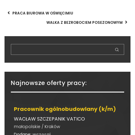
PRACA BIUROWA W OŚWIĘCIMIU
WALKA Z BEZROBOCIEM POSEZONOWYM
Najnowsze oferty pracy:
Pracownik ogólnobudowlany (k/m)
WACŁAW SZCZEPANIK VATICO
małopolskie / Kraków
Dodane:
wczoraj