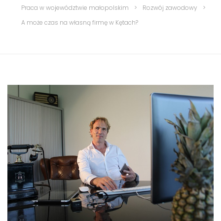
Praca w województwie małopolskim
>
Rozwój zawodowy
>
A może czas na własną firmę w Kętach?