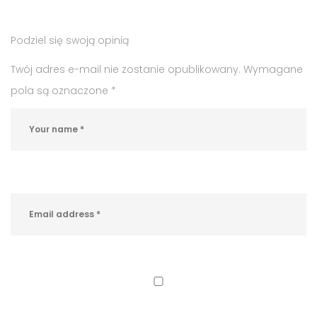
praca
Kęty
,
Podziel się swoją opinią
praca
w
Twój adres e-mail nie zostanie opublikowany.
Wymagane
Kętach
,
pola są oznaczone
*
własna
działalność
gospodarcza