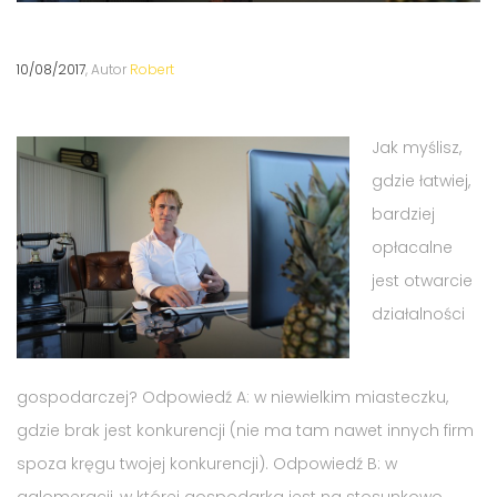
10/08/2017
, Autor
Robert
Jak myślisz,
gdzie łatwiej,
bardziej
opłacalne
jest otwarcie
działalności
gospodarczej? Odpowiedź A: w niewielkim miasteczku,
gdzie brak jest konkurencji (nie ma tam nawet innych firm
spoza kręgu twojej konkurencji). Odpowiedź B: w
aglomeracji, w której gospodarka jest na stosunkowo