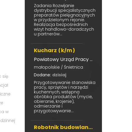
Zadania Rozwijanie
dystrybucji specjalistycznych
preparatów pielęgnacyjnych
w przydzielonym rejonie.
Realizacja bezpośrednich
wizyt handlowo-doradczych
u partnerów...
Kucharz (k/m)
Powiatowy Urząd Pracy w Gorlicach
małopolskie / Śnietnica
Dodane:
dzisiaj
 się
Przygotowywanie stanowiska
cjał
pracy, sprzętów i narzędzi
kuchennych, wstępna
Liczne
obróbka produktów (mycie,
obieranie, krojenie),
że
odmierzanie i
przygotowywanie...
ca w
dzinnej
Robotnik budowlany k/m