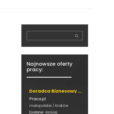
Najnowsze oferty
pracy:
Doradca Biznesowy / Szkoleniowiec w branży Beauty
Praca.pl
małopolskie / Kraków
Dodane:
dzisiaj