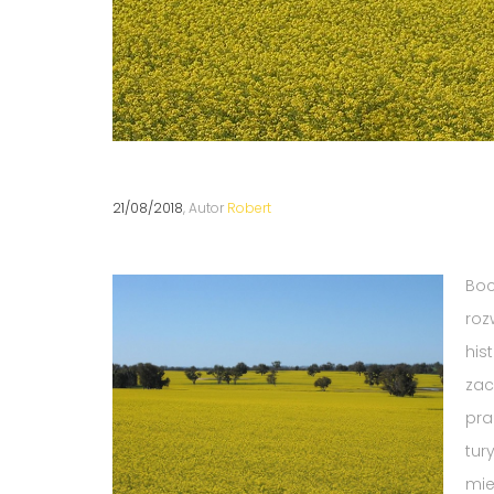
21/08/2018
, Autor
Robert
Boc
roz
his
zac
pra
tur
mie