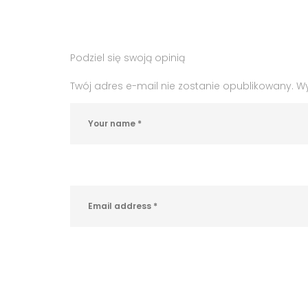
:
:
praca
w
Podziel się swoją opinią
Bochni
,
praca
Twój adres e-mail nie zostanie opublikowany.
W
w
branży
turystycznej
,
przewodnik