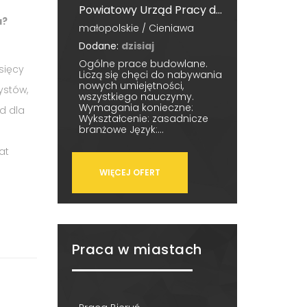
Powiatowy Urząd Pracy dla Powiatu Nowosądeckiego
a?
małopolskie / Cieniawa
Dodane:
dzisiaj
Ogólne prace budowlane.
sięcy
Liczą się chęci do nabywania
nowych umiejętności,
ystów,
wszystkiego nauczymy.
Wymagania konieczne:
d dla
Wykształcenie: zasadnicze
branżowe Język:...
at
WIĘCEJ OFERT
Praca w miastach