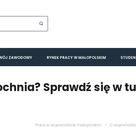
WÓJ ZAWODOWY
RYNEK PRACY W MAŁOPOLSKIM
STUDEN
ochnia? Sprawdź się w t
Praca w województwie małopolskim
>
O województw