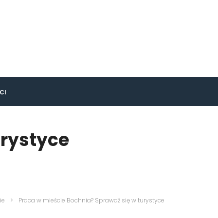
CI
urystyce
ie
>
Praca w mieście Bochnia? Sprawdź się w turystyce