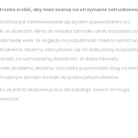
trzeba zrobić, aby mieć szansę na otrzymanie zatrudnieni
ochnia jest zainteresowanie się byciem przewodnikiem po
i w okolicach. Mimo że mieszka tam tylko około trzydziestu ty
naprawdę wiele. Ze względu na popularność miejsca wśród tur
atrudnienia. Możemy zdecydować się na stałą pracę na przykła
stawić na samodzielną działalność. W dobie internetu
anowić problemu. Możemy chociażby poprowadzić blog na tem
 tym samym da nam kontakt do potencjalnych klientów.
to, że jest to właściwie praca dla każdego. Swoich sił mogą
eryturze.