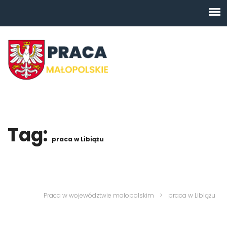
Tag:
praca w Libiążu
Praca w województwie małopolskim
>
praca w Libiążu