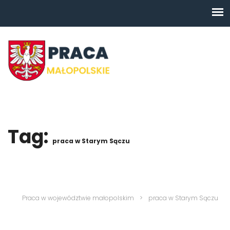
Tag:
praca w Starym Sączu
Praca w województwie małopolskim
>
praca w Starym Sączu